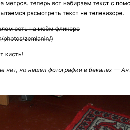
ра метров. теперь вот набираем текст с по
пытаемся расмотреть текст не телевизоре.
белем есть на моём фликере
om/photos/zemlanin/)
т кисть!
е нет, но нашёл фотографии в бекапах — Ан