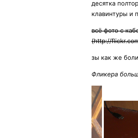
десятка полто
клавинтуры и 
всё фото с ка
(http://flickr.c
зы как же боли
Фликера больш