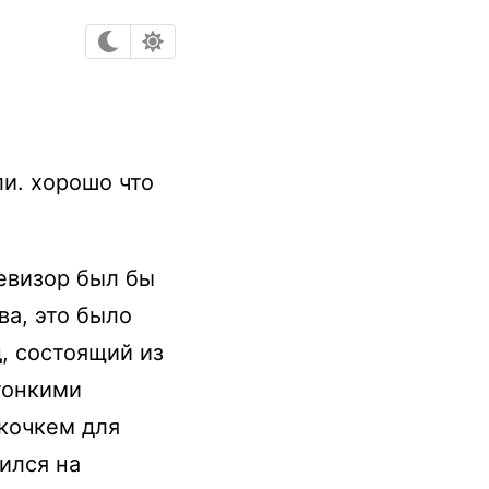
ли. хорошо что
левизор был бы
ва, это было
д, состоящий из
тонкими
скочкем для
чился на