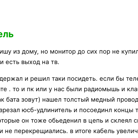
ель
ишу из дому, но монитор до сих пор не купи
 есть выход на тв.
ыдержал и решил таки посидеть. если бы те
те . то и пк или у нас были радиомышь и кла
ак бата зовут) нашел толстый медный прово
разрезал юсб-удлинитель и посоединл концы 
оторые он тоже обьеденил в цепь и склеял 
ни не перекрещиались. в итоге кабель увели