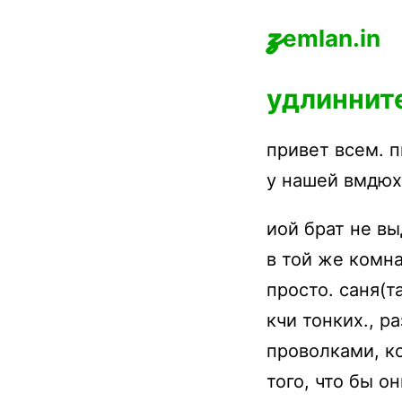
z
emlan.in
удлиннит
привет всем. п
у нашей вмдюхи
иой брат не в
в той же комна
просто. саня(т
кчи тонких., 
проволками, к
того, что бы о