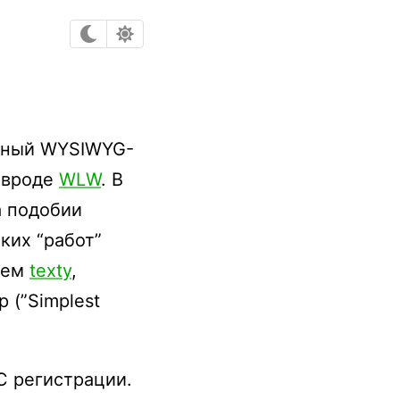
ртный WYSIWYG-
 вроде
WLW
. В
а подобии
ких “работ”
ием
texty
,
 (”Simplest
С регистрации.