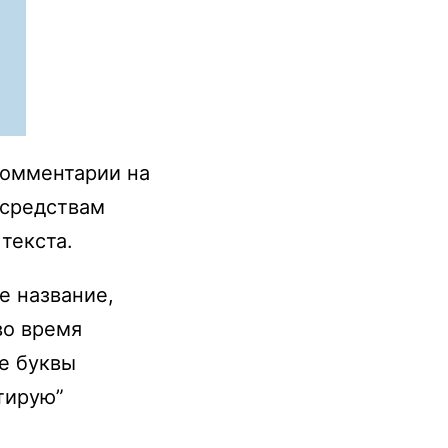
комментарии на
 средствам
текста.
е название,
во время
ие буквы
тирую”