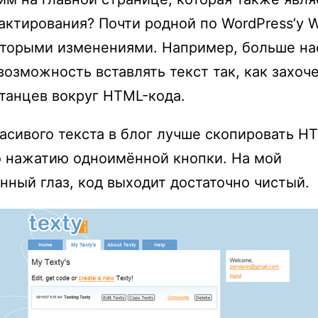
актирования? Почти родной по WordPress’у
оторыми изменениями. Например, больше на
озможность вставлять текст так, как захоч
 танцев вокруг HTML-кода.
асивого текста в блог лучше скопировать H
 нажатию одноимённой кнопки. На мой
нный глаз, код выходит достаточно чистый.