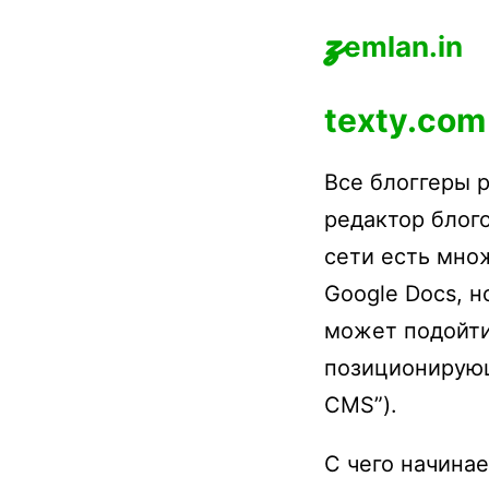
z
emlan.in
texty.com
Все блоггеры 
редактор блог
сети есть мно
Google Docs, 
может подойти
позиционирующ
CMS”).
С чего начина