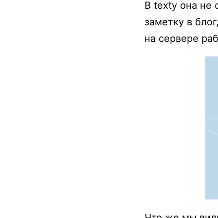
В texty она не
заметку в блог
на сервере раб
Что же мы вид