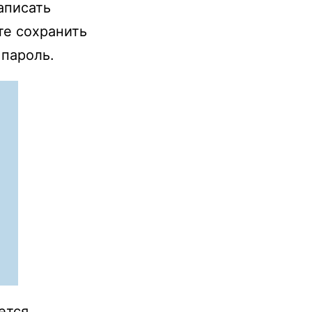
написать
те сохранить
 пароль.
ется