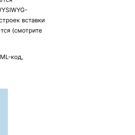
 WYSIWYG-
строек вставки
ется (смотрите
TML-код,