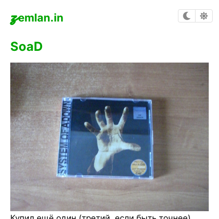
z
emlan.in
SoaD
Купил ещё один (третий, если быть точнее)