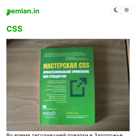
z
emlan.in
CSS
Во время сегодняшней поездки в Запорожье,