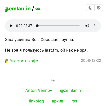
z
emlan.in
/
∞
Заслушиваю Soil. Хорошая группа.
Не зря я пользуюсь last.fm, ой как не зря.
2008-12-22
Угостить кофе
Anton Verinov
@zemlanin
linkblog
архив
rss