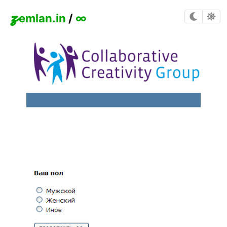
z
emlan.in
/
∞