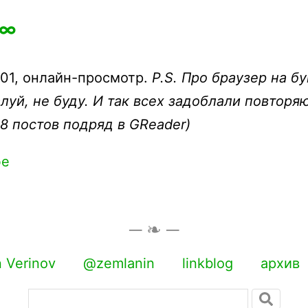
∞
x01, онлайн-просмотр.
P.S. Про браузер на бу
луй, не буду. И так всех задоблали повтор
 8 постов подряд в GReader)
фе
 Verinov
@zemlanin
linkblog
архив