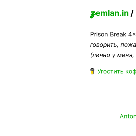
z
emlan.in
/
Prison Break 4
говорить, пожа
(лично у меня,
Угостить ко
Anton