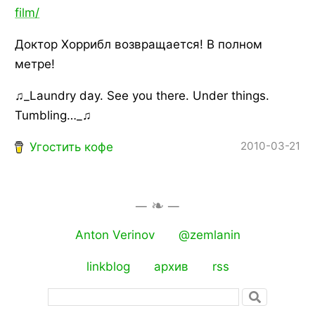
film/
Доктор Хоррибл возвращается! В полном
метре!
♫_Laundry day. See you there. Under things.
Tumbling…_♫
2010-03-21
Угостить кофе
Anton Verinov
@zemlanin
linkblog
архив
rss