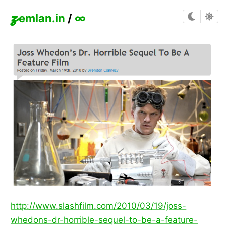
z
emlan.in
/
∞
http://www.slashfilm.com/2010/03/19/joss-
whedons-dr-horrible-sequel-to-be-a-feature-