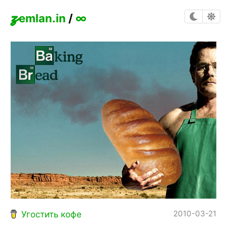
z
emlan.in
/
∞
2010-03-21
Угостить кофе