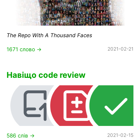
The Repo With A Thousand Faces
2021-02-21
1671 слово →
Навіщо code review
2021-02-15
586 слів →