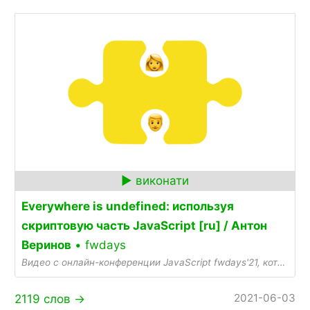
Everywhere is undefined: используя
скриптовую часть JavaScript [ru] / Антон
Веринов
• fwdays
Видео с онлайн-конференции JavaScript fwdays'21, которая прошла с 1 по 8 июня 2021 года.Описание доклада:Начав свой путь в браузере, джаваскрипт просочился н...
2021-06-03
2119 слов →