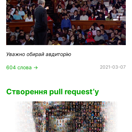
Уважно обирай авдиторію
2021-03-07
604 слова →
Створення pull request’у