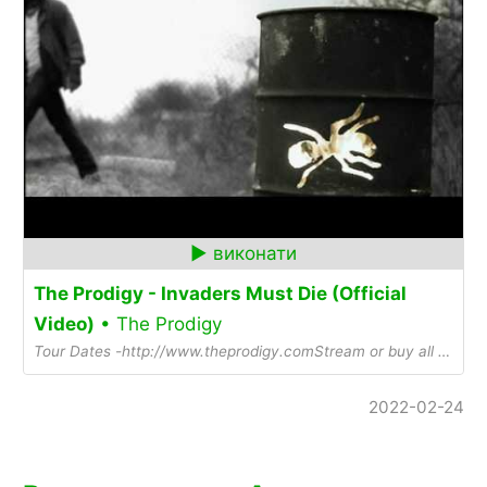
The Prodigy - Invaders Must Die (Official
Video)
• The Prodigy
Tour Dates -http://www.theprodigy.comStream or buy all music by The Prodigy - https://prdgy.lnk.to/musicOfficial Prodigy merch - https://prdgy.lnk.to/store S...
2022-02-24