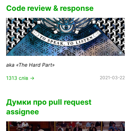
Code review & response
aka «The Hard Part»
2021-03-22
1313 слів →
Думки про pull request
assignee