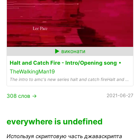
Halt and Catch Fire - Intro/Opening song
•
TheWalkingMan19
The intro to amc's new series halt and catch fireHalt and Catch Fire is an American period drama television series created by Christopher Cantwell and Christ...
2021-06-27
308 слов →
everywhere is undefined
Используя скриптовую часть джаваскрипта